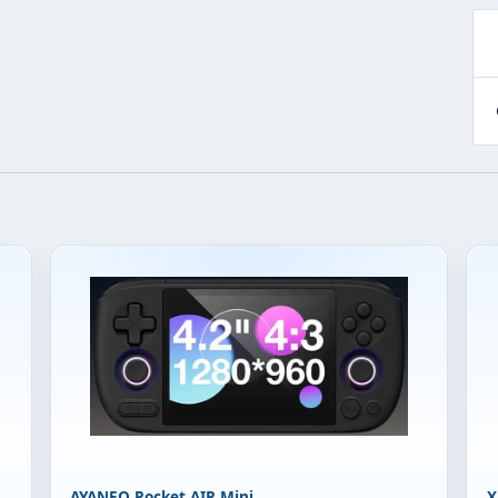
AYANEO Pocket AIR Mini
X