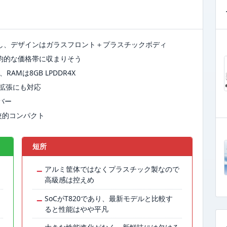
を採用し、デザインはガラスフロント＋プラスチックボディ
平均的な価格帯に収まりそう
、RAMは8GB LPDDR4X
よる拡張にも対応
カバー
比較的コンパクト
短所
た
−
アルミ筐体ではなくプラスチック製なので
高級感は控えめ
−
SoCがT820であり、最新モデルと比較す
ると性能はやや平凡