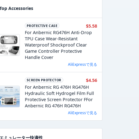
Top Accessories
$5.58
PROTECTIVE CASE
For Anbernic RG476H Anti-Drop
TPU Case Wear-Resistant
Waterproof Shockproof Clear
Game Controller Protective
Handle Cover
AliExpressで見る
$4.56
SCREEN PROTECTOR
For Anbernic RG 476H RG476H
Hydraulic Soft Hydrogel Film Full
Protective Screen Protector FFor
Anbernic RG 476H RG476H
AliExpressで見る
エミュレーター快適性