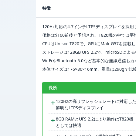
特徴
120Hz対応の4.7インチLTPSディスプレイ
価格は$160前後と予想され、T820機の中では
CPUはUnisoc T820で、GPUにMali-G57を搭載し
ストレージは128GB UFS 2.2で、microSDに
Wi-FiやBluetooth 5.0など基本的な無線通信も
本体サイズは176×86×16mm、重量は290gで
長所
＋
120Hzの高リフレッシュレートに対応し
鮮明なLTPSディスプレイ
＋
8GB RAMとUFS 2.2により動作はT820機
としては快適