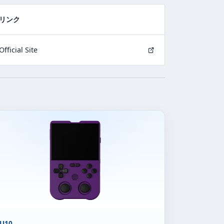
リンク
Official Site
U10