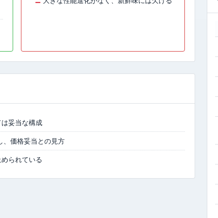
−
大きな性能進化がなく、新鮮味には欠ける
ては妥当な構成
と予想し、価格妥当との見方
止められている