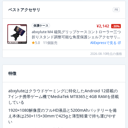
ベストアクセサリ
PR
¥2,142
保護ケース
-30%
abxylute M4 磁気グリップケースコントローラー三つ
折りスタンド調整可能な角度保護シェルアクセサリー
ゲーマーギフト用
5.0
11個販売
AliExpressで見る
2026-08-10時点の価格
特徴
abxyluteはクラウドゲーミングに特化したAndroid 12搭載の
7インチ携帯ゲーム機でMediaTek MT8365と4GB RAMを搭載
している
1920×1080解像度のフルHD液晶と5200mAhバッテリーを備
え本体は250×115×30mmで425gと薄型軽量で持ち運びやす
い