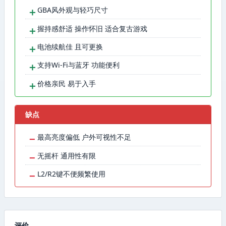
＋
GBA风外观与轻巧尺寸
＋
握持感舒适 操作怀旧 适合复古游戏
＋
电池续航佳 且可更换
＋
支持Wi-Fi与蓝牙 功能便利
＋
价格亲民 易于入手
缺点
−
最高亮度偏低 户外可视性不足
−
无摇杆 通用性有限
−
L2/R2键不便频繁使用
评价