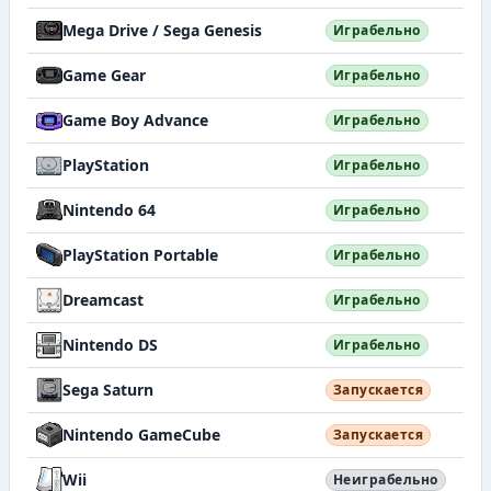
Mega Drive / Sega Genesis
Играбельно
Game Gear
Играбельно
Game Boy Advance
Играбельно
PlayStation
Играбельно
Nintendo 64
Играбельно
PlayStation Portable
Играбельно
Dreamcast
Играбельно
Nintendo DS
Играбельно
Sega Saturn
Запускается
Nintendo GameCube
Запускается
Wii
Неиграбельно