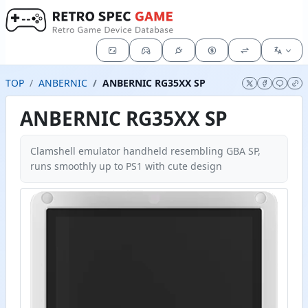
TOP
ANBERNIC
ANBERNIC RG35XX SP
ANBERNIC RG35XX SP
Clamshell emulator handheld resembling GBA SP,
runs smoothly up to PS1 with cute design