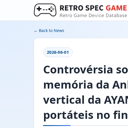
← Back to News
2026-06-01
Controvérsia s
memória da Anb
vertical da AY
portáteis no fi