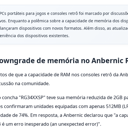
PCs portáteis para jogos e consoles retrô foi marcado por discus
ivos. Enquanto a polêmica sobre a capacidade de memória dos dis
ançaram dispositivos com novos formatos. Além disso, as atualiza
niência dos dispositivos existentes.
 downgrade de memória no Anbernic 
latos de que a capacidade de RAM nos consoles retrô da An
cussão na comunidade.
o concha "RG34XXSP" teve sua memória reduzida de 2GB p
es confirmaram unidades equipadas com apenas 512MB (LP
dade de 74%. Em resposta, a Anbernic declarou que "a ca
 é um erro inesperado (an unexpected error)".