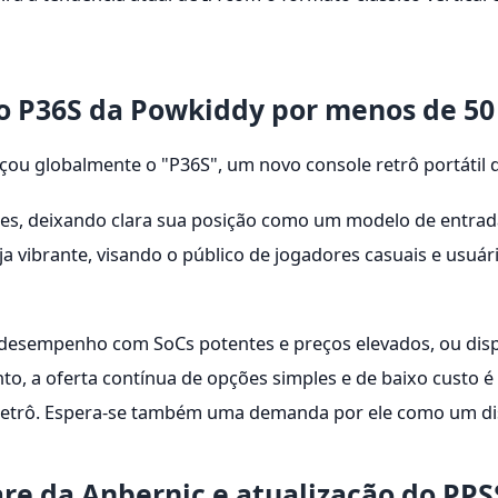
 P36S da Powkiddy por menos de 50
çou globalmente o "P36S", um novo console retrô portátil d
es, deixando clara sua posição como um modelo de entrada 
vibrante, visando o público de jogadores casuais e usuár
o desempenho com SoCs potentes e preços elevados, ou dis
nto, a oferta contínua de opções simples e de baixo cust
etrô. Espera-se também uma demanda por ele como um dispo
are da Anbernic e atualização do PP