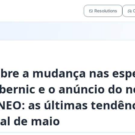
Resolutions
C
obre a mudança nas espe
ernic e o anúncio do no
ANEO: as últimas tendên
nal de maio