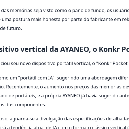
as memórias seja visto como o pano de fundo, os usuário
se uma postura mais honesta por parte do fabricante em re
de futuro.
itivo vertical da AYANEO, o Konkr P
ou seu novo dispositivo portátil vertical, o "Konkr Pocket 
como um "portátil com IA", sugerindo uma abordagem difere
ão. Recentemente, o aumento nos preços das memórias de
do de portáteis, e a própria AYANEO já havia sugerido ante
tos dos componentes.
o, aguarda-se a divulgação das especificações detalhadas
á a tendência atual de IA com o formato clássico vertica