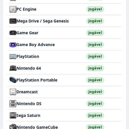
PC Engine
Jogável
Mega Drive / Sega Genesis
Jogável
Game Gear
Jogável
Game Boy Advance
Jogável
PlayStation
Jogável
Nintendo 64
Jogável
PlayStation Portable
Jogável
Dreamcast
Jogável
Nintendo DS
Jogável
Sega Saturn
Jogável
Nintendo GameCube
Jogável