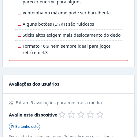
parecer enorme para alguns
−
Ventoinha no máximo pode ser barulhenta
−
Alguns botões (L1/R1) são ruidosos
−
Sticks altos exigem mais deslocamento do dedo
−
Formato 16:9 nem sempre ideal para jogos
retrô em 4:3
Avaliações dos usuários
Faltam 5 avaliações para mostrar a média
Avalie este dispositivo
Eu tenho este
Sem cadastro, com um toque. Toque de novo para alterar.