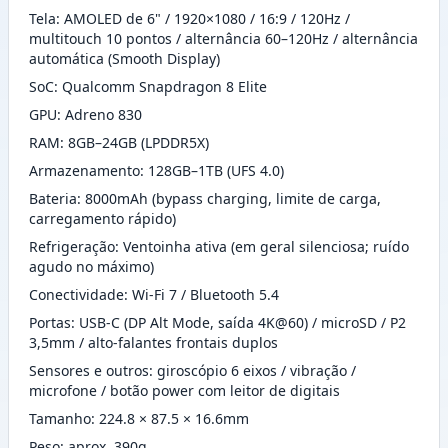
Tela: AMOLED de 6" / 1920×1080 / 16:9 / 120Hz /
multitouch 10 pontos / alternância 60–120Hz / alternância
automática (Smooth Display)
SoC: Qualcomm Snapdragon 8 Elite
GPU: Adreno 830
RAM: 8GB–24GB (LPDDR5X)
Armazenamento: 128GB–1TB (UFS 4.0)
Bateria: 8000mAh (bypass charging, limite de carga,
carregamento rápido)
Refrigeração: Ventoinha ativa (em geral silenciosa; ruído
agudo no máximo)
Conectividade: Wi-Fi 7 / Bluetooth 5.4
Portas: USB-C (DP Alt Mode, saída 4K@60) / microSD / P2
3,5mm / alto-falantes frontais duplos
Sensores e outros: giroscópio 6 eixos / vibração /
microfone / botão power com leitor de digitais
Tamanho: 224.8 × 87.5 × 16.6mm
Peso: aprox. 390g