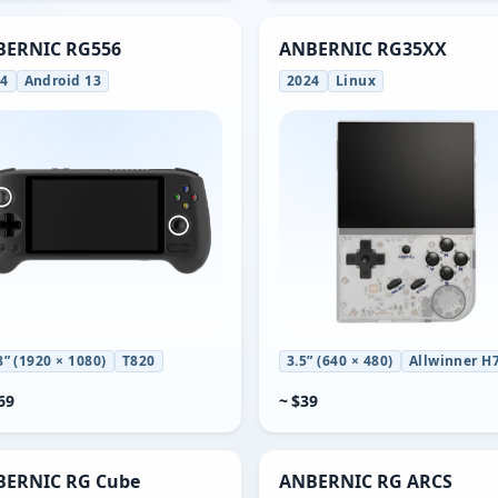
BERNIC RG556
ANBERNIC RG35XX
24
Android 13
2024
Linux
8” (1920 × 1080)
T820
3.5” (640 × 480)
Allwinner H
69
~ $39
ERNIC RG Cube
ANBERNIC RG ARCS