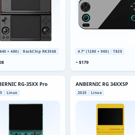
(640 × 480)
RockChip RK3568
4.7” (1280 × 960)
T820
08
~ $179
ERNIC RG-35XX Pro
ANBERNIC RG 34XXSP
25
Linux
2025
Linux