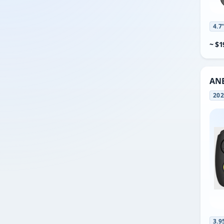
4.7
~ $1
ANB
20
3.9