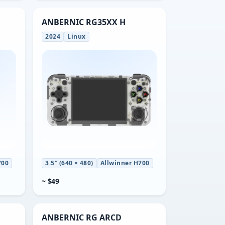
ANBERNIC RG35XX H
2024
Linux
700
3.5” (640 × 480)
Allwinner H700
~ $49
ANBERNIC RG ARCD