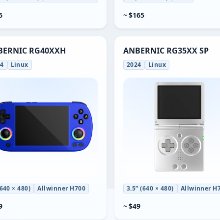
6
~ $165
BERNIC RG40XXH
ANBERNIC RG35XX SP
24
Linux
2024
Linux
(640 × 480)
Allwinner H700
3.5” (640 × 480)
Allwinner H
9
~ $49