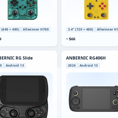
” (640 × 480)
Allwinner H700
3.4” (720 × 480)
Allwinner H
9
~ $66
ERNIC RG Slide
ANBERNIC RG406H
25
Android 13
2024
Android 13