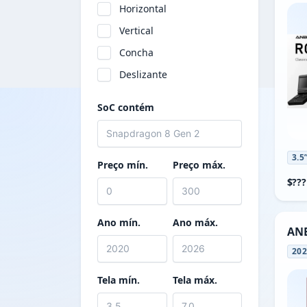
Horizontal
ONEXSUGAR
Vertical
PowKiddy
Concha
Razer
Deslizante
Retroid
TRIMUI
SoC contém
XU Retro
3.5
Preço mín.
Preço máx.
$???
Ano mín.
Ano máx.
ANB
20
Tela mín.
Tela máx.