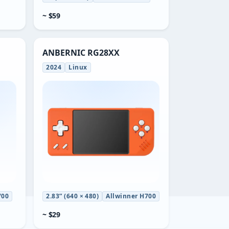
~ $59
ANBERNIC RG28XX
2024
Linux
700
2.83” (640 × 480)
Allwinner H700
~ $29