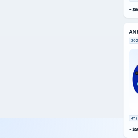
~ $6
AN
20
4” 
~ $5