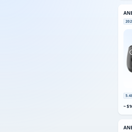
AN
20
5.4
~ $1
ANB