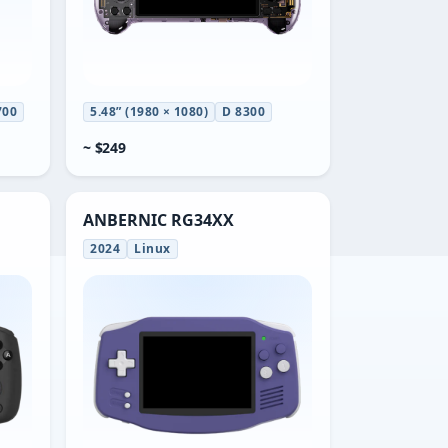
700
5.48” (1980 × 1080)
D 8300
~ $249
ANBERNIC RG34XX
2024
Linux