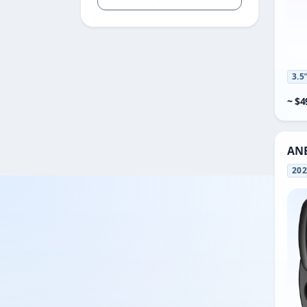
3.5
~ $4
ANB
20