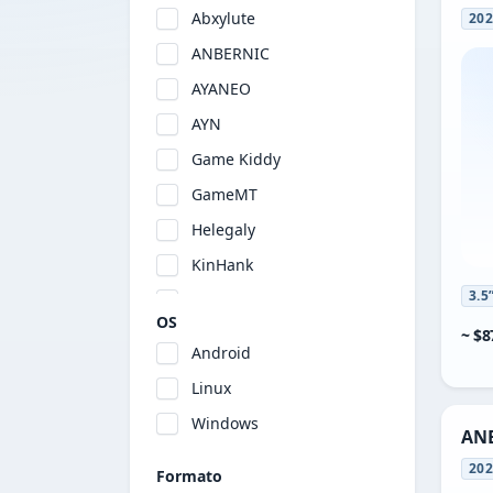
Abxylute
20
ANBERNIC
AYANEO
AYN
Game Kiddy
GameMT
Helegaly
KinHank
3.5
KONKR
OS
~ $8
Logitech
Android
MagicX
Linux
MANGMI
Windows
ANB
MINILOONG
20
Formato
Miyoo