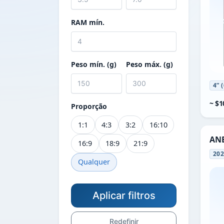
RAM mín.
Peso mín. (g)
Peso máx. (g)
4” 
~ $1
Proporção
1:1
4:3
3:2
16:10
ANB
16:9
18:9
21:9
20
Qualquer
Aplicar filtros
Redefinir