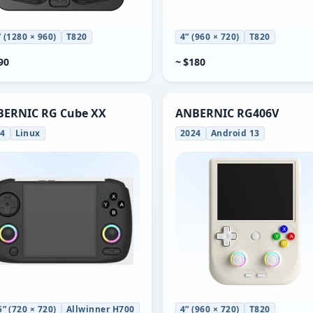
” (1280 × 960)
T820
4” (960 × 720)
T820
90
~ $180
ERNIC RG Cube XX
ANBERNIC RG406V
24
Linux
2024
Android 13
5” (720 × 720)
Allwinner H700
4” (960 × 720)
T820