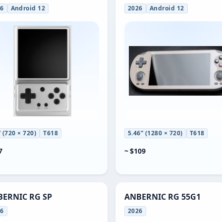
26
Android 12
2026
Android 12
” (720 × 720)
T618
5.46” (1280 × 720)
T618
7
~ $109
ERNIC RG SP
ANBERNIC RG 55G1
26
2026