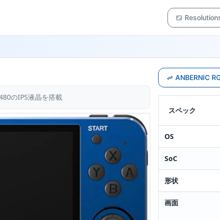
Resolution
ANBERNIC
480のIPS液晶を搭載
スペック
OS
SoC
形状
画面