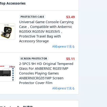
Top Accessories
$3.49
PROTECTIVE CASE
Universal Game Console Carrying
Case，Compatible with Anbernic
RG35XX RG353V RG353VS，
Protective Travel Bag with
Accessory Storage
AliExpressで見る
$5.11
SCREEN PROTECTOR
2-5PCS 9H HD Original Tempered
Glass For ANBERNIC RG351MP
Consoles Playing Games
ANBERNICRG351MP Screen
Protector Cover Film
AliExpressで見る