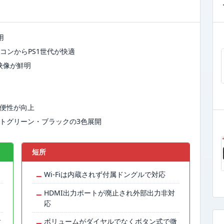
用
コンからPS1世代が快適
で映像が鮮明
利便性が向上
トグリーン・ブラックの3色展開
短所
−
Wi-Fiは内蔵されず付属ドングルで対応
−
HDMI出力ポートが廃止され外部出力非対
応
射
−
ボリュームがダイヤルでなくボタン式で微