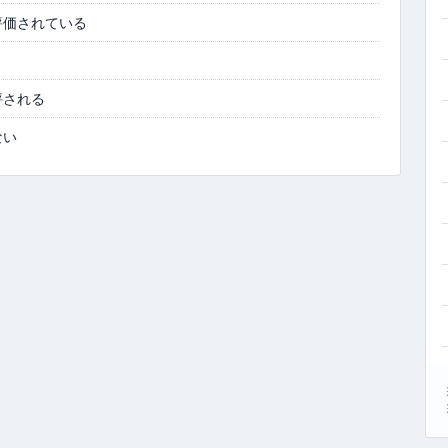
評価されている
評される
ない