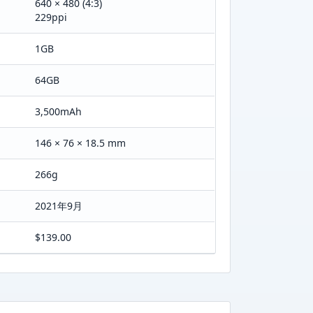
640 × 480 (4:3)
229ppi
1GB
64GB
3,500mAh
146 × 76 × 18.5 mm
266g
2021年9月
$139.00