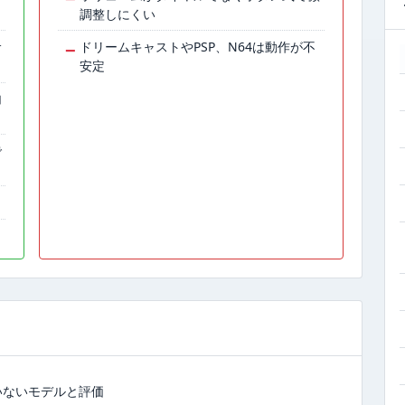
調整しにくい
サ
−
ドリームキャストやPSP、N64は動作が不
安定
加
で
いないモデルと評価