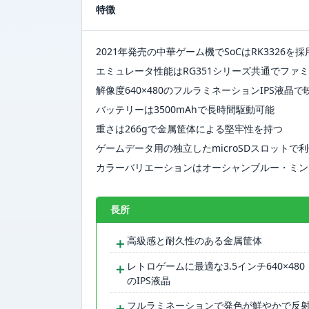
特徴
2021年発売の中華ゲーム機でSoCはRK3326を採
エミュレータ性能はRG351シリーズ共通でファミ
解像度640×480のフルラミネーションIPS液晶
バッテリーは3500mAhで長時間駆動可能
重さは266gで金属筐体による堅牢性を持つ
ゲームデータ用の独立したmicroSDスロットで
カラーバリエーションはオーシャンブルー・ミン
長所
＋
高級感と耐久性のある金属筐体
＋
レトロゲームに最適な3.5インチ640×480
のIPS液晶
＋
フルラミネーションで発色が鮮やかで反