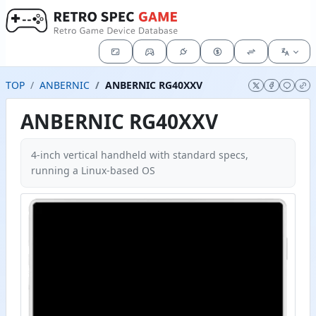
TOP
ANBERNIC
ANBERNIC RG40XXV
ANBERNIC RG40XXV
4-inch vertical handheld with standard specs,
running a Linux-based OS