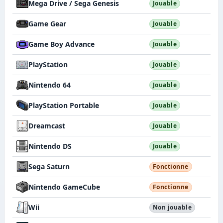
Mega Drive / Sega Genesis
Jouable
Game Gear
Jouable
Game Boy Advance
Jouable
PlayStation
Jouable
Nintendo 64
Jouable
PlayStation Portable
Jouable
Dreamcast
Jouable
Nintendo DS
Jouable
Sega Saturn
Fonctionne
Nintendo GameCube
Fonctionne
Wii
Non jouable