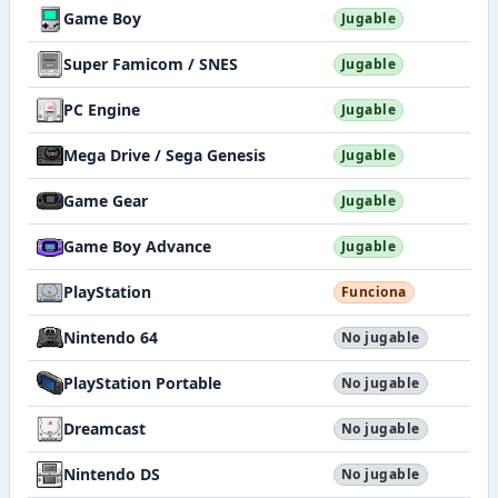
Game Boy
Jugable
Super Famicom / SNES
Jugable
PC Engine
Jugable
Mega Drive / Sega Genesis
Jugable
Game Gear
Jugable
Game Boy Advance
Jugable
PlayStation
Funciona
Nintendo 64
No jugable
PlayStation Portable
No jugable
Dreamcast
No jugable
Nintendo DS
No jugable