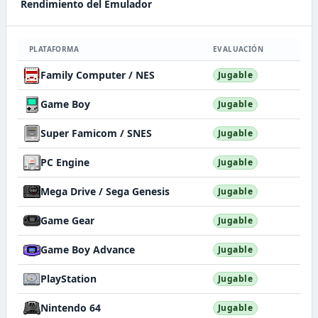
Rendimiento del Emulador
PLATAFORMA
EVALUACIÓN
Family Computer / NES
Jugable
Game Boy
Jugable
Super Famicom / SNES
Jugable
PC Engine
Jugable
Mega Drive / Sega Genesis
Jugable
Game Gear
Jugable
Game Boy Advance
Jugable
PlayStation
Jugable
Nintendo 64
Jugable