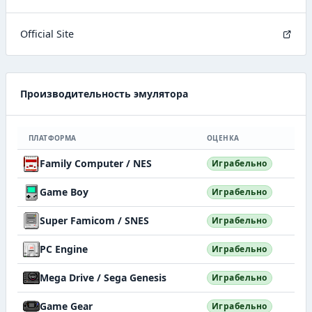
Official Site
Производительность эмулятора
ПЛАТФОРМА
ОЦЕНКА
Family Computer / NES
Играбельно
Game Boy
Играбельно
Super Famicom / SNES
Играбельно
PC Engine
Играбельно
Mega Drive / Sega Genesis
Играбельно
Game Gear
Играбельно