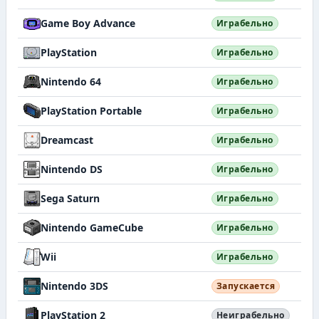
Game Boy Advance
Играбельно
PlayStation
Играбельно
Nintendo 64
Играбельно
PlayStation Portable
Играбельно
Dreamcast
Играбельно
Nintendo DS
Играбельно
Sega Saturn
Играбельно
Nintendo GameCube
Играбельно
Wii
Играбельно
Nintendo 3DS
Запускается
PlayStation 2
Неиграбельно