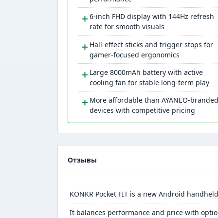
＋
6-inch FHD display with 144Hz refresh
rate for smooth visuals
＋
Hall-effect sticks and trigger stops for
gamer-focused ergonomics
＋
Large 8000mAh battery with active
cooling fan for stable long-term play
＋
More affordable than AYANEO-brande
devices with competitive pricing
Отзывы
KONKR Pocket FIT is a new Android handheld
It balances performance and price with opti