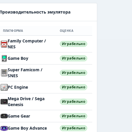
Производительность эмулятора
ПЛАТФОРМА
ОЦЕНКА
Family Computer /
Играбельно
NES
Game Boy
Играбельно
Super Famicom /
Играбельно
SNES
PC Engine
Играбельно
Mega Drive / Sega
Играбельно
Genesis
Game Gear
Играбельно
Game Boy Advance
Играбельно