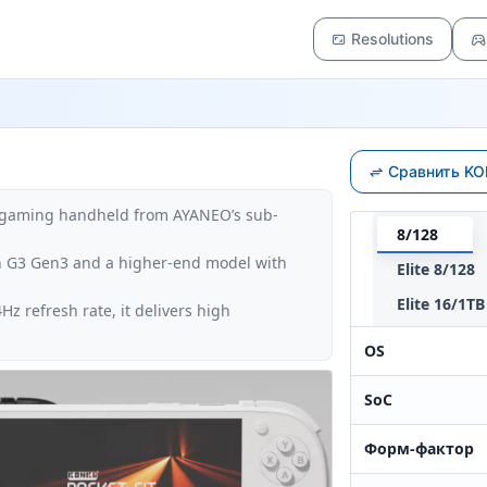
Resolutions
Сравнить KO
d gaming handheld from AYANEO’s sub-
8/128
n G3 Gen3 and a higher-end model with
Elite 8/128
Elite 16/1TB
z refresh rate, it delivers high
OS
SoC
Форм-фактор