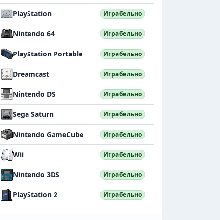
PlayStation
Играбельно
Nintendo 64
Играбельно
PlayStation Portable
Играбельно
Dreamcast
Играбельно
Nintendo DS
Играбельно
Sega Saturn
Играбельно
Nintendo GameCube
Играбельно
Wii
Играбельно
Nintendo 3DS
Играбельно
PlayStation 2
Играбельно