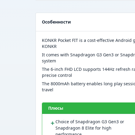
Особенности
KONKR Pocket FIT is a cost-effective Androi
KONKR
It comes with Snapdragon G3 Gen3 or Snapdra
system
The 6-inch FHD LCD supports 144Hz refresh rat
precise control
The 8000mAh battery enables long play sessio
travel
Плюсы
＋
Choice of Snapdragon G3 Gen3 or
Snapdragon 8 Elite for high
performance