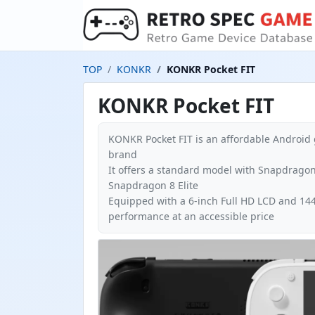
TOP
KONKR
KONKR Pocket FIT
KONKR Pocket FIT
KONKR Pocket FIT is an affordable Androi
brand
It offers a standard model with Snapdrago
Snapdragon 8 Elite
Equipped with a 6-inch Full HD LCD and 144H
performance at an accessible price