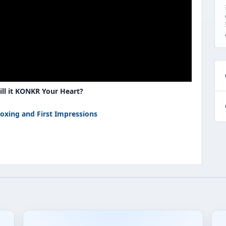
ll it KONKR Your Heart?
oxing and First Impressions