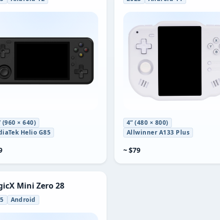
” (960 × 640)
4” (480 × 800)
iaTek Helio G85
Allwinner A133 Plus
9
~ $79
icX Mini Zero 28
25
Android