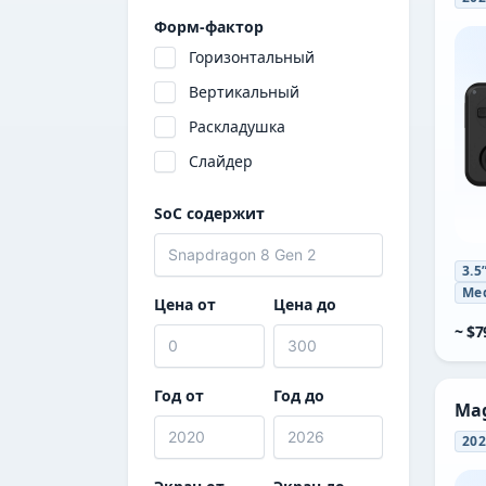
Форм-фактор
Miyoo
Горизонтальный
ONEXSUGAR
Вертикальный
PowKiddy
Раскладушка
Razer
Слайдер
Retroid
TRIMUI
SoC содержит
XU Retro
3.5
Med
Цена от
Цена до
~ $7
Год от
Год до
Mag
20