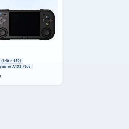
” (640 × 480)
winner A133 Plus
5