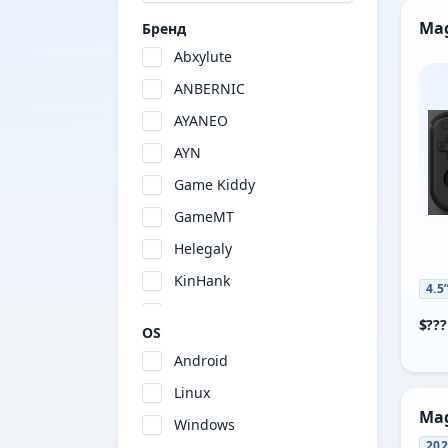
Mag
Бренд
Abxylute
ANBERNIC
AYANEO
AYN
Game Kiddy
GameMT
Helegaly
KinHank
4.5
KONKR
$???
OS
Logitech
Android
MagicX
Linux
MANGMI
Mag
Windows
MINILOONG
20