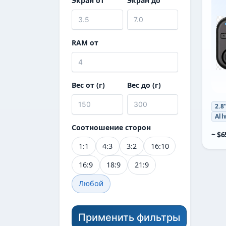
Экран от
Экран до
RAM от
Вес от (г)
Вес до (г)
2.8
All
Соотношение сторон
~ $6
1:1
4:3
3:2
16:10
16:9
18:9
21:9
Любой
Применить фильтры