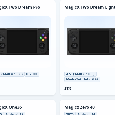
icX Two Dream Pro
MagicX Two Dream Ligh
” (1440 × 1080)
D 7300
4.5” (1440 × 1080)
MediaTek Helio G99
$???
icX One35
Magicx Zero 40
25
Android 12
2025
Android 14