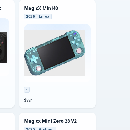
t
MagicX Mini40
2026
Linux
-
$???
Magicx Mini Zero 28 V2
2025
Android