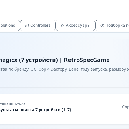
olutions
Controllers
Аксессуары
Подборка 
agicx (7 устройств) | RetroSpecGame
ва по бренду, ОС, форм-фактору, цене, году выпуска, размеру 
ультаты поиска
Со
зультаты поиска 7 устройств (1–7)