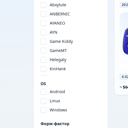
Abxylute
20
ANBERNIC
AYANEO
AYN
Game Kiddy
GameMT
Helegaly
KinHank
4.0
KONKR
OS
~ $6
Logitech
Android
MagicX
Linux
MANGMI
Windows
MINILOONG
Форм-фактор
Miyoo