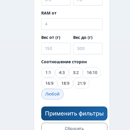
RAM от
Вес от (г)
Вес до (г)
Соотношение сторон
1:1
4:3
3:2
16:10
16:9
18:9
21:9
Любой
Применить фильтры
Сбросить