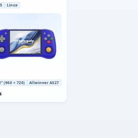
25
Linux
2” (960 × 720)
Allwinner A527
4