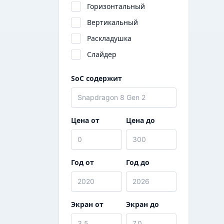
Горизонтальный
ONEXSUGAR
Вертикальный
PowKiddy
Раскладушка
Razer
Слайдер
Retroid
TRIMUI
SoC содержит
XU Retro
Цена от
Цена до
Год от
Год до
Экран от
Экран до