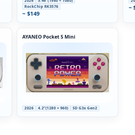
2026
5.46”(1980 × 1080)
2
~ 
RockChip RK3576
~ $149
AYANEO Pocket S Mini
2026
4.2”(1280 × 960)
SD G3x Gen2