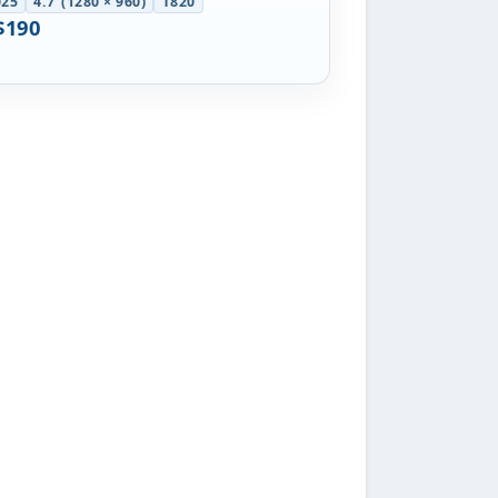
025
4.7”(1280 × 960)
T820
$190