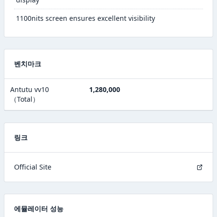
1100nits screen ensures excellent visibility
벤치마크
Antutu vv10
1,280,000
（Total）
링크
Official Site
에뮬레이터 성능