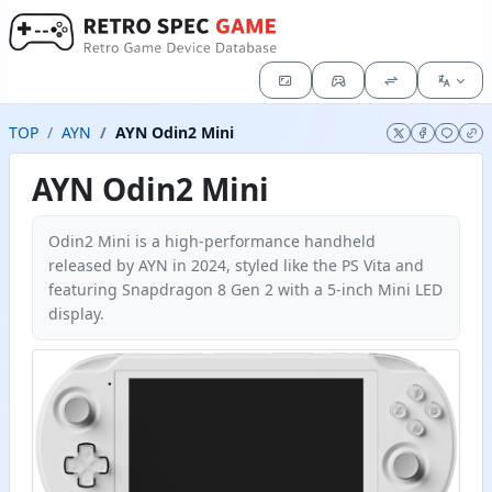
TOP
AYN
AYN Odin2 Mini
AYN Odin2 Mini
Odin2 Mini is a high-performance handheld
released by AYN in 2024, styled like the PS Vita and
featuring Snapdragon 8 Gen 2 with a 5-inch Mini LED
display.