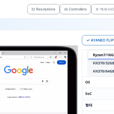
Resolutions
Controllers
액세서
AYANEO FL
Ryzen7/16G
HX370/32GB
HX370/64GB
OS
SoC
형태