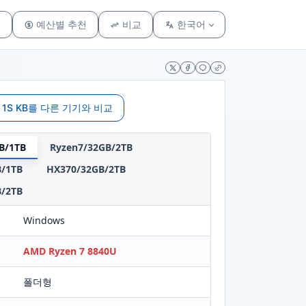
리
예산별 추천
비교
한국어
IP 1S KB를 다른 기기와 비교
B/1TB
Ryzen7/32GB/2TB
/1TB
HX370/32GB/2TB
/2TB
Windows
AMD Ryzen 7 8840U
폴더형