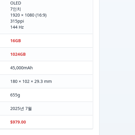
OLED
7인치
1920 × 1080 (16:9)
315ppi
144 Hz
16GB
1024GB
45,000mAh
180 × 102 × 29.3 mm
655g
2025년 7월
$979.00