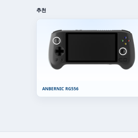
추천
ANBERNIC RG556