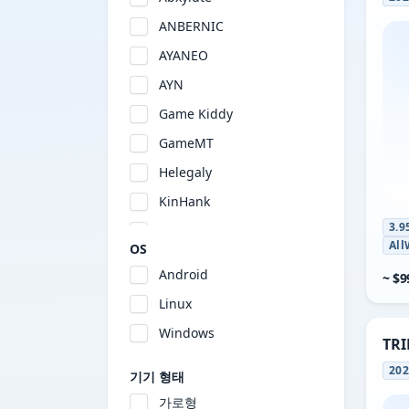
ANBERNIC
AYANEO
AYN
Game Kiddy
GameMT
Helegaly
KinHank
3.9
KONKR
All
OS
Logitech
Android
~ $9
MagicX
Linux
MANGMI
Windows
TRI
MINILOONG
20
기기 형태
Miyoo
가로형
ONEXSUGAR