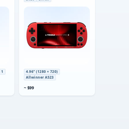
 1
4.96” (1280 × 720)
Allwinner A523
~ $99