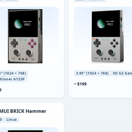
5” (1024 × 768)
3.95” (1024 × 768)
SD G2 Gen
Winner A133P
~ $199
9
MUI BRICK Hammer
25
Linux