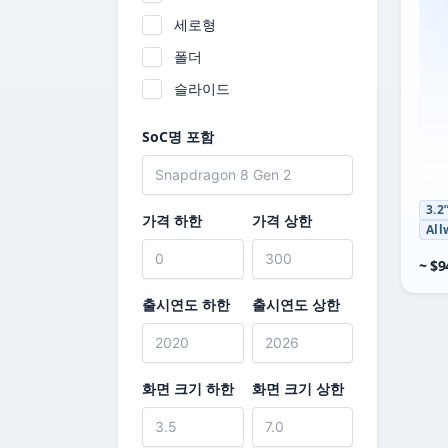
세로형
PowKiddy
폴더
Razer
슬라이드
Retroid
TRIMUI
SoC명 포함
XU Retro
3.2
가격 하한
가격 상한
All
~ $9
출시연도 하한
출시연도 상한
화면 크기 하한
화면 크기 상한