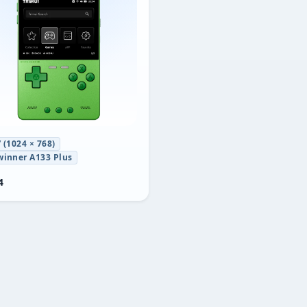
” (1024 × 768)
winner A133 Plus
4