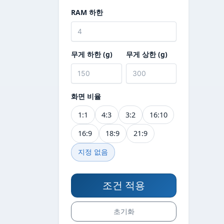
RAM 하한
무게 하한 (g)
무게 상한 (g)
화면 비율
1:1
4:3
3:2
16:10
16:9
18:9
21:9
지정 없음
조건 적용
초기화