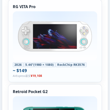
RG VITA Pro
2026
5.46”(1980 × 1080)
RockChip RK3576
~ $149
¥19,108
AliExpress最安
Retroid Pocket G2