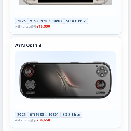
2025
5.5”(1920 × 1080)
SD 8 Gen 2
¥15,000
AliExpress最安
AYN Odin 3
2025
6”(1980 × 1080)
SD 8 Elite
¥86,650
AliExpress最安