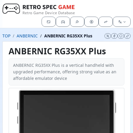
TOP
ANBERNIC
ANBERNIC RG35XX Plus
ANBERNIC RG35XX Plus
ANBERNIC RG35XX Plus is a vertical handheld with
upgraded performance, offering strong value as an
affordable emulator device