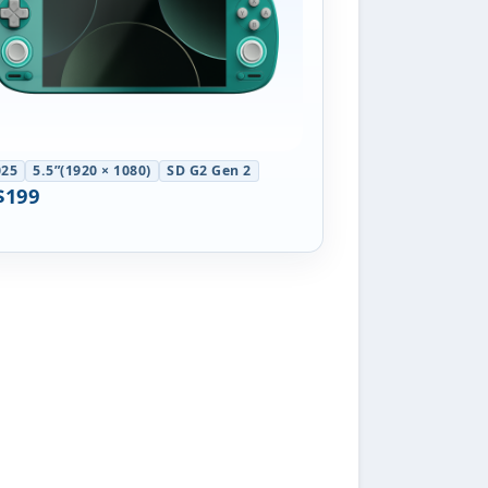
025
5.5”(1920 × 1080)
SD G2 Gen 2
$199