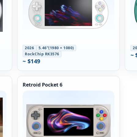
2026
5.46”(1980 × 1080)
2
~ 
RockChip RK3576
~ $149
Retroid Pocket 6