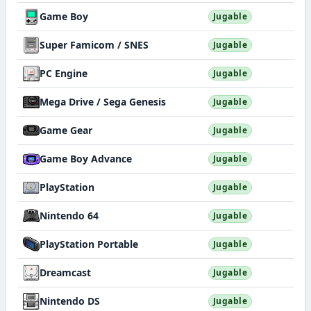
Game Boy
Jugable
Super Famicom / SNES
Jugable
PC Engine
Jugable
Mega Drive / Sega Genesis
Jugable
Game Gear
Jugable
Game Boy Advance
Jugable
PlayStation
Jugable
Nintendo 64
Jugable
PlayStation Portable
Jugable
Dreamcast
Jugable
Nintendo DS
Jugable