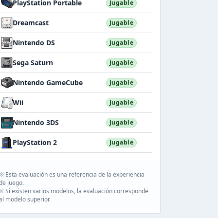
PlayStation Portable
Jugable
Dreamcast
Jugable
Nintendo DS
Jugable
Sega Saturn
Jugable
Nintendo GameCube
Jugable
Wii
Jugable
Nintendo 3DS
Jugable
PlayStation 2
Jugable
※ Esta evaluación es una referencia de la experiencia
de juego.
※ Si existen varios modelos, la evaluación corresponde
al modelo superior.