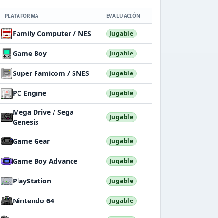
PLATAFORMA
EVALUACIÓN
Family Computer / NES
Jugable
Game Boy
Jugable
Super Famicom / SNES
Jugable
PC Engine
Jugable
Mega Drive / Sega
Jugable
Genesis
Game Gear
Jugable
Game Boy Advance
Jugable
PlayStation
Jugable
Nintendo 64
Jugable