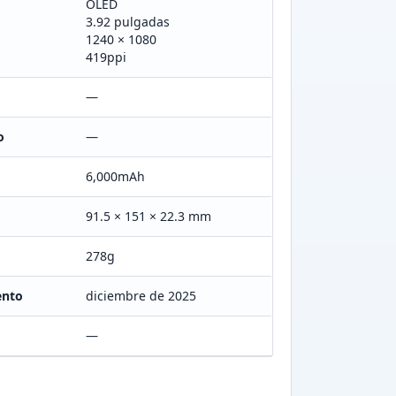
OLED
3.92 pulgadas
1240 × 1080
419ppi
—
o
—
6,000mAh
91.5 × 151 × 22.3 mm
278g
ento
diciembre de 2025
—