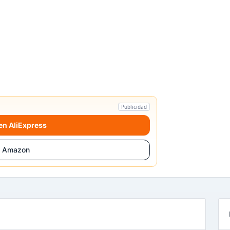
Publicidad
 en AliExpress
n Amazon